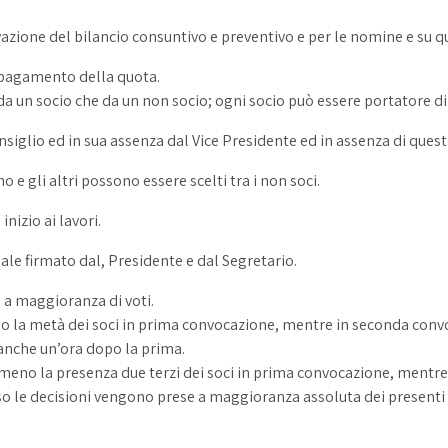
ione del bilancio consuntivo e preventivo e per le nomine e su q
l pagamento della quota.
da un socio che da un non socio; ogni socio può essere portatore 
siglio ed in sua assenza dal Vice Presidente ed in assenza di ques
 e gli altri possono essere scelti tra i non soci.
nizio ai lavori.
ale firmato dal, Presidente e dal Segretario.
 a maggioranza di voti.
no la metà dei soci in prima convocazione, mentre in seconda conv
anche un’ora dopo la prima.
lmeno la presenza due terzi dei soci in prima convocazione, mentre
caso le decisioni vengono prese a maggioranza assoluta dei present