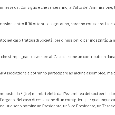
mmesse dal Consiglio e che verseranno, all’atto dell’ammissione,
imissioni entro il 30 ottobre di ogni anno, saranno considerati soc
to; nel caso trattasi di Società, per dimissioni o per indegnità; la 
che si impegnano a versare all’Associazione un contributo in dan
dall’Associazione e potranno partecipare ad alcune assemblee, ma c
mposto da 3 (tre) membri eletti dall’Assemblea dei soci per la du
’organo. Nel caso di cessazione di un consigliere per qualunque c
 nel suo seno nomina un Presidente, un Vice Presidente, un Tesorie