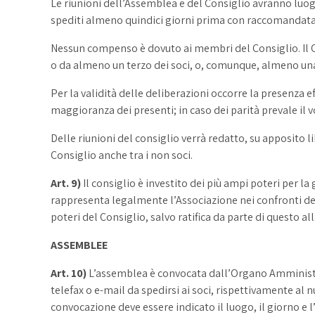
Le riunioni dell’Assemblea e del Consiglio avranno luogo n
spediti almeno quindici giorni prima con raccomandata
Nessun compenso è dovuto ai membri del Consiglio. Il Con
o da almeno un terzo dei soci, o, comunque, almeno una v
Per la validità delle deliberazioni occorre la presenza
maggioranza dei presenti; in caso dei parità prevale il v
Delle riunioni del consiglio verrà redatto, su apposito li
Consiglio anche tra i non soci.
Art. 9)
Il consiglio è investito dei più ampi poteri per la
rappresenta legalmente l’Associazione nei confronti dei t
poteri del Consiglio, salvo ratifica da parte di questo al
ASSEMBLEE
Art. 10)
L’assemblea è convocata dall’Organo Amministr
telefax o e-mail da spedirsi ai soci, rispettivamente a
convocazione deve essere indicato il luogo, il giorno e 