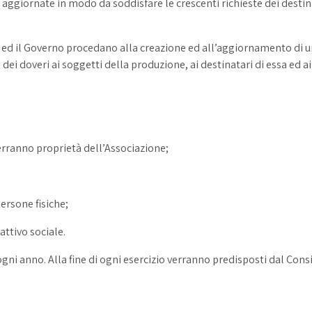
ù aggiornate in modo da soddisfare le crescenti richieste dei desti
o ed il Governo procedano alla creazione ed all’aggiornamento di 
e dei doveri ai soggetti della produzione, ai destinatari di essa ed ai
rranno proprietà dell’Associazione;
persone fisiche;
attivo sociale.
i ogni anno. Alla fine di ogni esercizio verranno predisposti dal Con