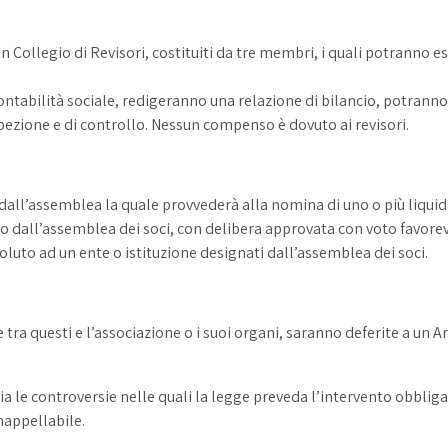
 Collegio di Revisori, costituiti da tre membri, i quali potranno ess
ontabilità sociale, redigeranno una relazione di bilancio, potranno
ezione e di controllo. Nessun compenso è dovuto ai revisori.
ll’assemblea la quale provvederà alla nomina di uno o più liquidato
 dall’assemblea dei soci, con delibera approvata con voto favorevol
luto ad un ente o istituzione designati dall’assemblea dei soci.
 e tra questi e l’associazione o i suoi organi, saranno deferite a u
le controversie nelle quali la legge preveda l’intervento obbligat
nappellabile.