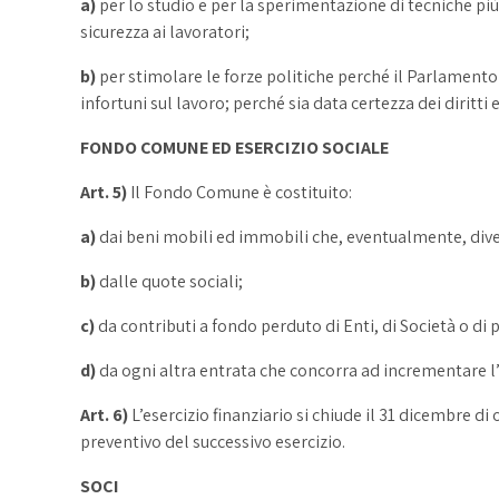
a)
per lo studio e per la sperimentazione di tecniche pi
sicurezza ai lavoratori;
b)
per stimolare le forze politiche perché il Parlament
infortuni sul lavoro; perché sia data certezza dei diritti 
FONDO COMUNE ED ESERCIZIO SOCIALE
Art. 5)
Il Fondo Comune è costituito:
a)
dai beni mobili ed immobili che, eventualmente, dive
b)
dalle quote sociali;
c)
da contributi a fondo perduto di Enti, di Società o di 
d)
da ogni altra entrata che concorra ad incrementare l’
Art. 6)
L’esercizio finanziario si chiude il 31 dicembre d
preventivo del successivo esercizio.
SOCI