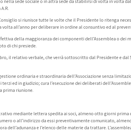
ella sede sociale o in altra sede da stabilirsi di volta in volta dal
 A.R.
siglio si riunisce tutte le volte che il Presidente lo ritenga neces
olta all’anno per deliberare in ordine al consuntivo ed al prevent
 effettiva della maggioranza dei componenti dell’Assemblea o dei m
oto di chi presiede.
bro, il relativo verbale, che verrà sottoscritto dal Presidente e dal
 gestione ordinaria e straordinaria dell’Associazione senza limitazio
erzi ed in giudizio; cura l’esecuzione dei deliberati dell’Assemblea 
la prima riunione.
ativo mediante lettera spedita ai soci, almeno otto giorni prima
l numero o all’indirizzo da essi preventivamente comunicato, almeno
l’ora dell’adunanza e l’elenco delle materie da trattare. L’assemb