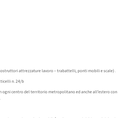
ostruttori attrezzature lavoro – trabattelli, ponti mobili e scale) .
icelli n. 24/b
i in ogni centro del territorio metropolitano ed anche all’estero c
.